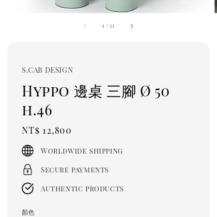
1
/
31
S.CAB DESIGN
Hyppo 邊桌 三腳 Ø 50
h.46
Regular
NT$ 12,800
price
Worldwide shipping
Secure payments
Authentic products
顏色