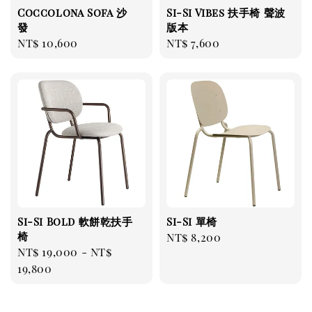
Coccolona Sofa 沙
Si-Si Vibes 扶手椅 聲波
發
版本
Regular
NT$ 10,600
Regular
NT$ 7,600
price
price
Si-Si Bold 軟餅乾扶手
Si-Si 單椅
椅
Regular
NT$ 8,200
Regular
NT$ 19,000
-
NT$
price
price
19,800