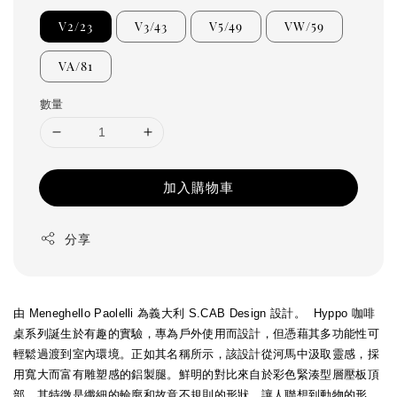
V2/23
V3/43
V5/49
VW/59
VA/81
數量
加入購物車
分享
由 Meneghello Paolelli 為義大利 S.CAB Design 設計。
Hyppo 咖啡
桌系列誕生於有趣的實驗，專為戶外使用而設計，但憑藉其多功能性可
輕鬆過渡到室內環境。正如其名稱所示，該設計從河馬中汲取靈感，採
用寬大而富有雕塑感的鋁製腿。鮮明的對比來自於彩色緊湊型層壓板頂
部，其特徵是纖細的輪廓和故意不規則的形狀，讓人聯想到動物的形