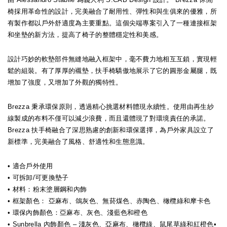
椅採用革命性的設計，完美融合了耐用性、彈性和與生俱來的優雅，所
有製作都以戶外舒適度為主要重點。這個尖端專案引入了一種連接框架
和坐墊的新方法，提高了椅子的整體穩定性和美感。
設計巧妙的軟墊部件無縫地融入框架中，毫不費力地相互互鎖，實現輕
鬆的組裝。有了厚厚的襯墊，扶手椅驕傲地展示了它的圓形金屬腿，既
增加了強度，又增加了外觀的獨特性。
Brezza 秉承環保原則，透過精心挑選材料體現永續性。使用由再生紗
線製成的布料不僅可以減少浪費，而且還體現了對環境責任的承諾。
Brezza 扶手椅融合了深思熟慮的創新和環保選擇，為戶外家具設立了
新標準，完美融合了風格、舒適性和生態意識。
• 適合戶外使用
• 可拆卸/可更換墊子
• 材料：粉末塗層鋼和內飾
• 框架顏色：
亞麻布、鴿灰色、無菸煤色、赤陶色、橄欖綠和摩卡色
• 環保內飾顏色：亞麻布、灰色、淺藍色和橙色
• Sunbrella 內飾顏色 – 淺灰色、亞麻布、橄欖綠、鼠尾草綠和紅橙色•