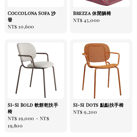
Coccolona Sofa 沙
Brezza 休閒躺椅
發
Regular
NT$ 45,000
Regular
NT$ 10,600
price
price
Si-Si Bold 軟餅乾扶手
Si-Si Dots 點點扶手椅
椅
Regular
NT$ 9,200
Regular
NT$ 19,000
-
NT$
price
price
19,800