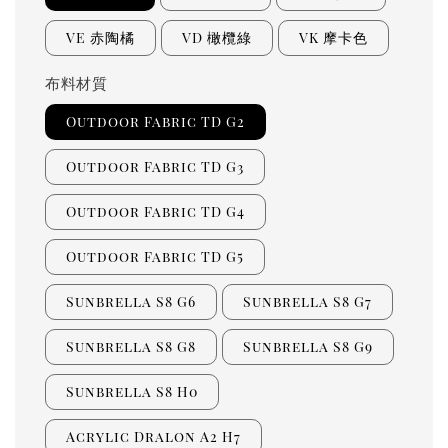
VE 赤陶橘
VD 橄欖綠
VK 摩卡色
布料材質
Outdoor Fabric TD G2
Outdoor Fabric TD G3
Outdoor Fabric TD G4
Outdoor Fabric TD G5
Sunbrella S8 G6
Sunbrella S8 G7
Sunbrella S8 G8
Sunbrella S8 G9
Sunbrella S8 H0
Acrylic Dralon A2 H7