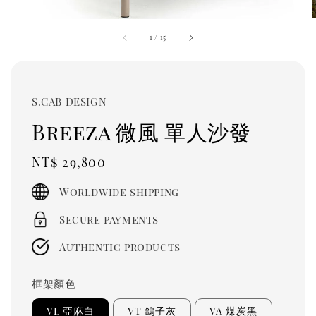
1
/
15
S.CAB DESIGN
Breeza 微風 單人沙發
Regular
NT$ 29,800
price
Worldwide shipping
Secure payments
Authentic products
框架顏色
VL 亞麻白
VT 鴿子灰
VA 煤炭黑