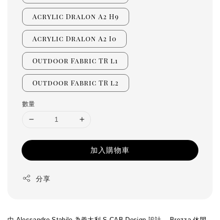
Acrylic Dralon A2 H9
Acrylic Dralon A2 I0
Outdoor Fabric TR l1
Outdoor Fabric TR l2
數量
加入購物車
分享
由 Alessandro Stabile 為義大利 S.CAB Design 設計。 Brezza 休閒