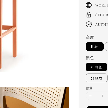
price
World
Secur
Authe
高度
H.65
顏色
11 白色
73 紅色
數量