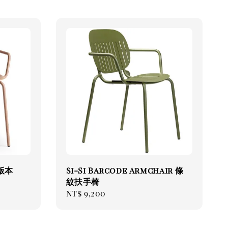
波版本
Si-Si Barcode Armchair 條
紋扶手椅
Regular
NT$ 9,200
price