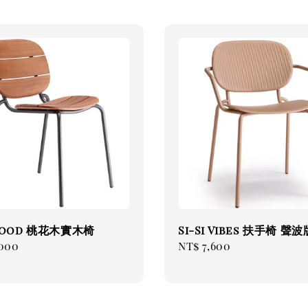
 Wood 桃花木實木椅
Si-Si Vibes 扶手椅 聲
ar
,000
Regular
NT$ 7,600
price