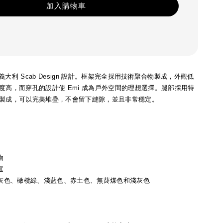
加入購物車
tton 為義大利 Scab Design 設計。框架完全採用技術聚合物製成，外觀低
度高，而穿孔的設計使 Emi 成為戶外空間的理想選擇。腿部採用特
製成，可以完美堆疊，不會留下縫隙，並且非常穩定。
物
選
鴿灰色、橄欖綠、淺藍色、赤土色、無菸煤色和淺灰色