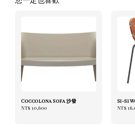
Coccolona Sofa 沙發
Si-Si
Regular
NT$ 10,600
Regul
NT$ 16
price
price