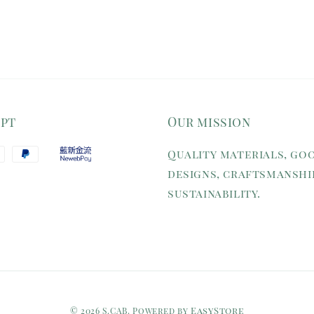
ept
Our mission
Quality materials, go
designs, craftsmanshi
sustainability.
EasyStore
© 2026 S.CAB. Powered by