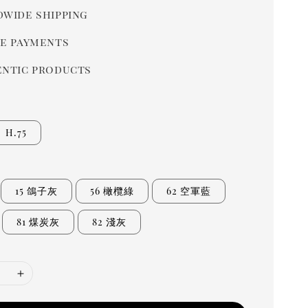
wide shipping
e payments
ntic products
H.75
15 鴿子灰
56 橄欖綠
62 空軍藍
81 煤炭灰
82 淺灰