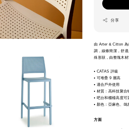
分享
由 Arter & Ci
調，線條簡潔，舒適
殊形狀，由整塊木材
• CATAS 評級
• 可堆疊 9 層高
• 適合戶外使用
• 材質：高科技聚合
•
吧台和櫃檯高度可
• 顏色：亞麻色、
方面