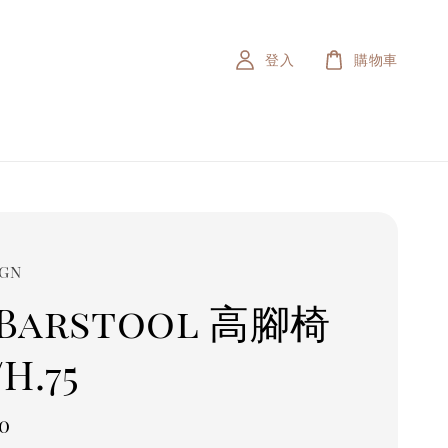
登入
購物車
IGN
 Barstool 高腳椅
/H.75
r
0