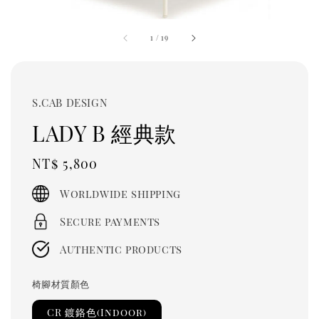
1
/
19
S.CAB DESIGN
LADY B 經典款
Regular
NT$ 5,800
price
Worldwide shipping
Secure payments
Authentic products
椅腳材質顏色
CR 鍍鉻色(Indoor)