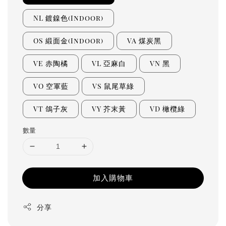
NL 鍍鎳色(Indoor)
OS 緞面金(Indoor)
VA 煤炭黑
VE 赤陶橘
VL 亞麻白
VN 黑
VO 空軍藍
VS 鼠尾草綠
VT 鴿子灰
VY 芥末黃
VD 橄欖綠
數量
加入購物車
分享