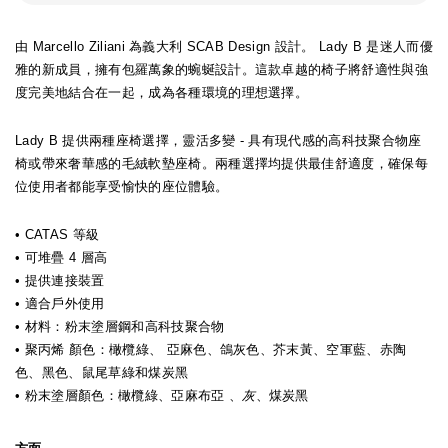
由 Marcello Ziliani 為義大利 SCAB Design 設計。 Lady B 是迷人而優
雅的新成員，擁有包羅萬象的蜿蜒設計。這款卓越的椅子將舒適性與強
度完美地結合在一起，成為各種環境的理想選擇。
Lady B 提供兩種座椅選擇，靈活多變 - 具有現代感的高科技聚合物座
椅或帶來奢華感的毛絨軟墊座椅。兩種選擇均提供最佳舒適度，確保每
位使用者都能享受愉快的座位體驗。
• CATAS 等級
• 可堆疊 4 層高
• 提供連接裝置
• 適合戶外使用
• 材料：粉末塗層鋼和高科技聚合物
• 聚丙烯 顏色：橄欖綠、 亞麻色、鴿灰色、芥末黃、空軍藍、赤陶
色、黑色、鼠尾草綠和煤炭黑
• 粉末塗層顏色：橄欖綠、亞麻布亞 、
灰
、煤炭黑