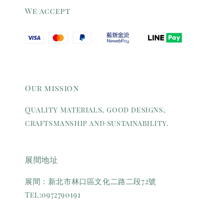
We accept
Our mission
Quality materials, good designs,
craftsmanship and sustainability.
展間地址
展間：新北市林口區文化二路二段72號
Tel:0972790191