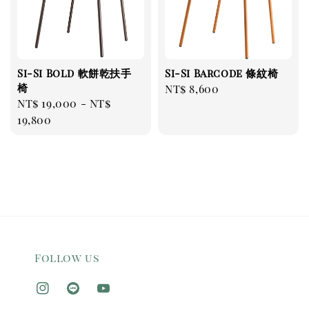
Si-Si Bold 軟餅乾扶手
Si-Si Barcode 條紋椅
椅
Regular
NT$ 8,600
Regular
NT$ 19,000
-
NT$
price
price
19,800
Follow us