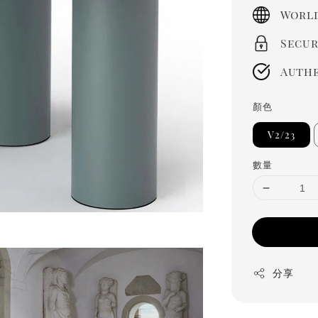
price
World
Secur
Authe
顏色
V2/23
數量
分享