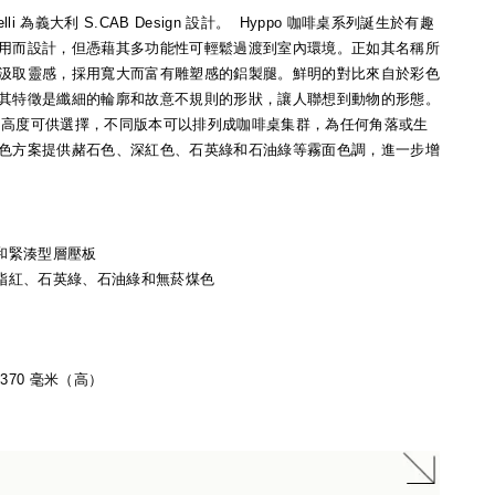
olelli 為義大利 S.CAB Design 設計。
Hyppo 咖啡桌系列誕生於有趣
用而設計，但憑藉其多功能性可輕鬆過渡到室內環境。正如其名稱所
汲取靈感，採用寬大而富有雕塑感的鋁製腿。鮮明的對比來自於彩色
其特徵是纖細的輪廓和故意不規則的形狀，讓人聯想到動物的形態。
直徑和高度可供選擇，不同版本可以排列成咖啡桌集群，為任何角落或生
色方案提供赭石色、深紅色、石英綠和石油綠等霧面色調，進一步增
鋁和緊湊型層壓板
胭脂紅、石英綠、石油綠和無菸煤色
 370 毫米（高）