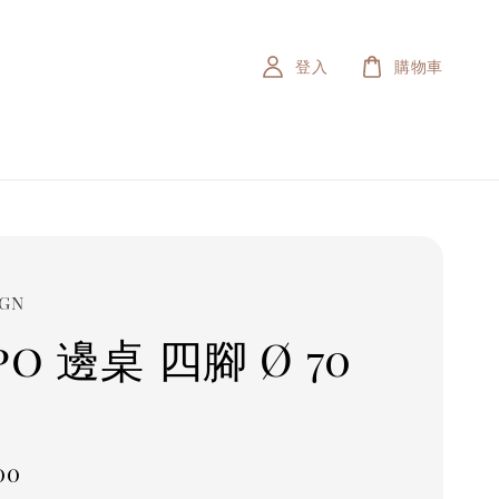
登入
購物車
IGN
po 邊桌 四腳 Ø 70
r
00