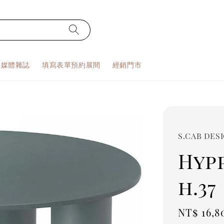
S 媒體雜誌
填寫表單預約展間
經銷門市
S.CAB DES
Hyp
h.37
Regula
NT$ 16,8