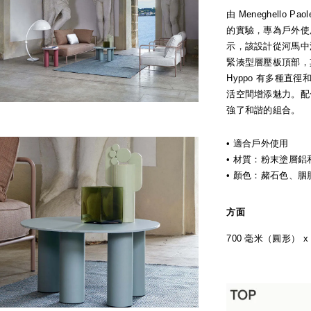
由 Meneghello Pa
的實驗，專為戶外使
示，該設計從河馬中
緊湊型層壓板頂部，
Hyppo 有多種
活空間增添魅力。配
強了和諧的組合。
• 適合戶外使用
• 材質：粉末塗層
• 顏色：赭石色、
方面
700 毫米（圓形） x