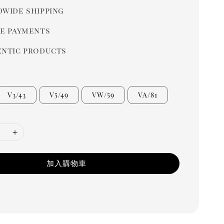
wide shipping
e payments
ntic products
V3/43
V5/49
VW/59
VA/81
加入購物車