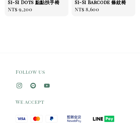
Si-Si Dots 點點扶手椅
Si-Si Barcode 條紋椅
Regular
NT$ 9,200
Regular
NT$ 8,600
price
price
Follow us
We accept