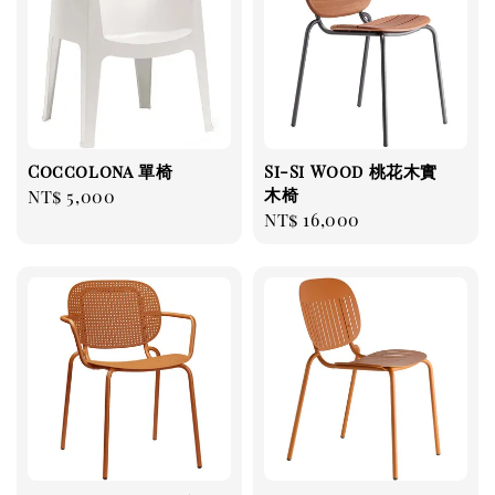
Coccolona 單椅
Si-Si Wood 桃花木實
木椅
Regular
NT$ 5,000
Regular
NT$ 16,000
price
price