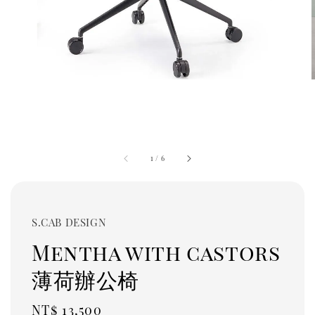
1
/
6
S.CAB DESIGN
Mentha with castors
薄荷辦公椅
Regular
NT$ 13,500