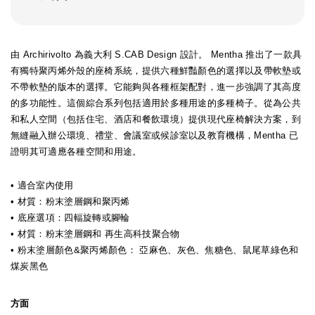
由 Archirivolto 為義大利 S.CAB Design 設計。 Mentha 推出了一款具
有獨特聚丙烯外殼的座椅系統，提供六種鮮豔顏色的選擇以及帶軟墊或
不帶軟墊的版本的選擇。它能夠與各種框架配對，進一步強調了其高度
的多功能性。這個綜合系列包括適用於多種用途的多種椅子。從為公共
和私人空間（包括住宅、酒店和餐飲環境）提供現代座椅解決方案，到
無縫融入辦公環境、禮堂、會議室或候診室以及教育機構，Mentha 已
證明其可適應各種空間和用途。
• 適合室內使用
• 材質：粉末塗層鋼和聚丙烯
• 底座選項：四輻旋轉或腳輪
• 材質：粉末塗層鋼和
再生高科技聚合物
• 粉末塗層顏色&
聚丙烯顏色
：
亞麻色、灰色、焦糖色、鼠尾草綠色和
煤炭黑色
方面