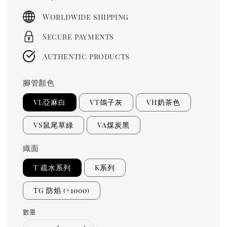
price
Worldwide shipping
Secure payments
Authentic products
腳管顏色
VL亞麻白
VT鴿子灰
VH奶茶色
VS鼠尾草綠
VA煤炭黑
織面
T 疏水系列
K系列
TG 防焰 (+1000)
數量