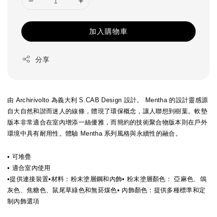
加入購物車
分享
由 Archirivolto 為義大利 S.CAB Design 設計。 Mentha 的設計靈感源
自大自然和諧而迷人的線條，體現了環保概念，讓人聯想到樹葉。軟墊
版本非常適合在室內增添一絲優雅，而簡約的技術聚合物版本則在戶外
環境中具有耐用性。體驗 Mentha 系列風格與永續性的融合。
• 可堆疊
•
適合室內使用
•
提供連接裝置
•
材料：粉末塗層鋼和
內飾
• 粉末塗層顏色：
亞麻色、鴿
灰色、焦糖色、鼠尾草綠色和無菸煤色
• 內飾顏色：提供多種標準和定
制內飾選項