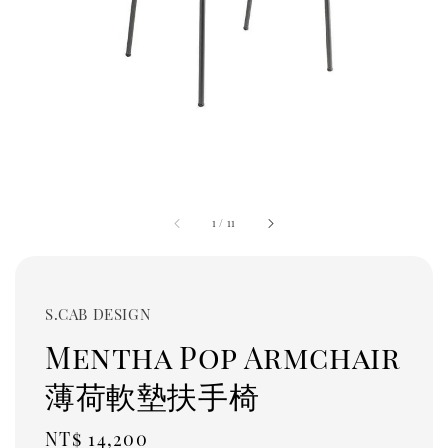
1
/
11
S.CAB DESIGN
Mentha Pop Armchair
薄荷軟墊扶手椅
Regular
NT$ 14,200