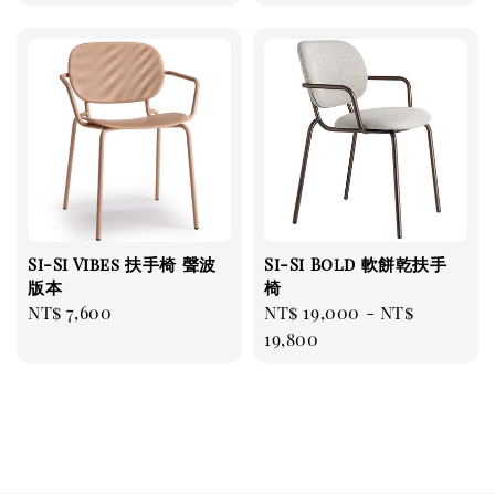
price
price
Si-Si Vibes 扶手椅 聲波
Si-Si Bold 軟餅乾扶手
版本
椅
Regular
NT$ 7,600
Regular
NT$ 19,000
-
NT$
price
price
19,800