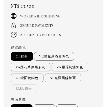
Regular
NT$ 13,500
price
Worldwide shipping
Secure payments
Authentic products
鋼管顏色
CR鍍鉻
VE壓花烤漆赤陶色
VA壓花烤漆煤炭灰
VN壓花烤漆黑色
OS緞面黃銅色
NL光澤黑鎳飾面
RM玫瑰金
布面選擇