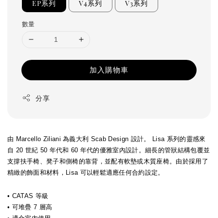
EP系列
V4系列
V3系列
數量
加入購物車
分享
由 Marcello Ziliani 為義大利 Scab Design 設計。 Lisa 系列的靈感來
自 20 世紀 50 年代和 60 年代的優雅室內設計。細長的管狀結構包覆並
支撐扶手椅、凳子和側椅的靠背，並配有軟墊或木質座椅。由於採用了
精緻的飾面和材料，Lisa 可以輕鬆適應任何合約設定。
• CATAS 等級
• 可堆疊 7 層高