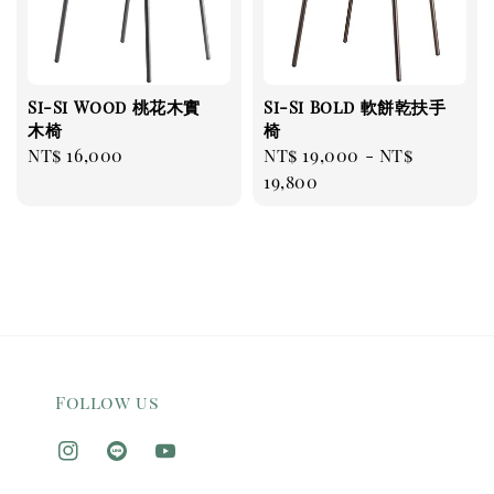
Si-Si Wood 桃花木實
Si-Si Bold 軟餅乾扶手
木椅
椅
Regular
NT$ 16,000
Regular
NT$ 19,000
-
NT$
price
price
19,800
Follow us