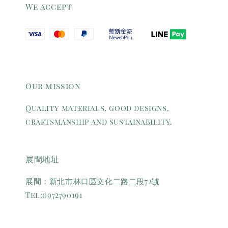
We accept
Our mission
Quality materials, good designs,
craftsmanship and sustainability.
展間地址
展間：新北市林口區文化二路二段72號
Tel:0972790191