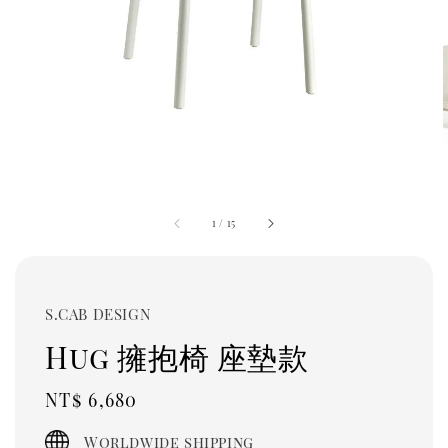
1
/
15
S.CAB DESIGN
Hug 擁抱椅 座墊款
Regular
NT$ 6,680
price
Worldwide shipping