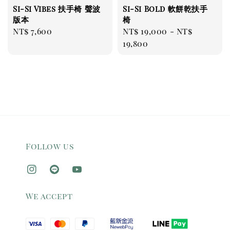
Si-Si Vibes 扶手椅 聲波
Si-Si Bold 軟餅乾扶手
版本
椅
Regular
NT$ 7,600
Regular
NT$ 19,000
-
NT$
price
price
19,800
Follow us
We accept