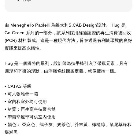
由 Meneghello Paolelli 為義大利
S.CAB Design設計。
Hug 是
Go Green 系列的一部分，該系列採用經過認證的再生消費後回收
(PCR) 材料製成。這是一種現代方法，旨在透過有利於環境的良好
實踐來提高永續性。
Hug 是一個獨特的系列，設計師為扶手椅引入了帶狀元素，具有
圓形和平衡的形狀，由浮雕條紋圖案定義，就像擁抱一樣。
• CATAS 等級
• 可六張堆疊一箱
•
室內和室外均可使用
• 材質：再生高科技聚合體
• 帶襯墊座墊可供室內使用
• 顏色：
亞麻色、鴿子灰、奶茶色、芥末黃、橄欖綠、鼠尾草綠和
煤炭黑