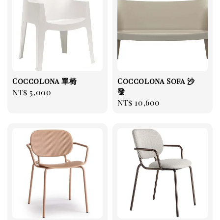
Coccolona 單椅
Coccolona Sofa 沙
發
Regular
NT$ 5,000
Regular
NT$ 10,600
price
price