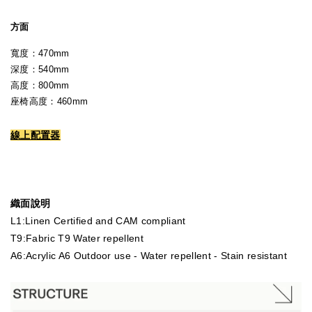
方面
寬度：470mm
深度：540mm
高度：800mm
座椅高度：460mm
線上配置器
織面說明
L1:Linen Certified and CAM compliant
T9:Fabric T9 Water repellent
A6:Acrylic A6 Outdoor use - Water repellent - Stain resistant