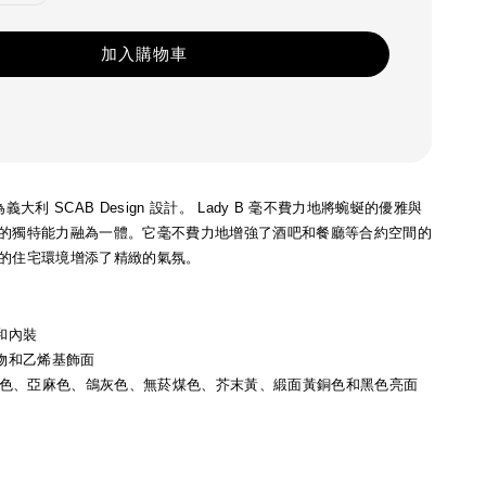
加入購物車
iani 為義大利 SCAB Design 設計。 Lady B 毫不費力地將蜿蜒的優雅與
的獨特能力融為一體。它毫不費力地增強了酒吧和餐廳等合約空間的
的住宅環境增添了精緻的氣氛。
和內裝
織物和乙烯基飾面
色、亞麻色、鴿灰色、無菸煤色、芥末黃、緞面黃銅色和黑色亮面