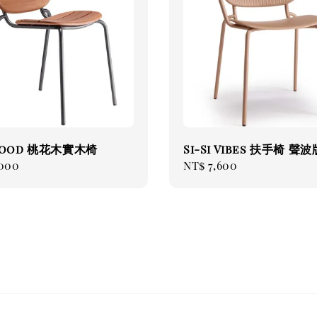
 Wood 桃花木實木椅
Si-Si Vibes 扶手椅 聲
ar
,000
Regular
NT$ 7,600
price