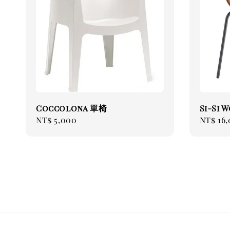
Coccolona 單椅
Si-Si
Regular
NT$ 5,000
Regul
NT$ 16
price
price