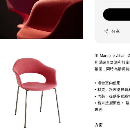
分享
由 Marcello Zil
和諧融合舒適和前衛
氛圍，同時為最獨特
• 適合室內使用
• 材質：粉末塗層鋼
• 內裝：提供多種
• 粉末塗層顏色：
鉻
鎳色
方面