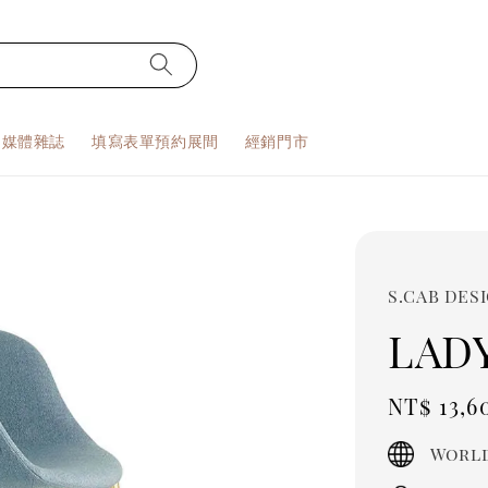
S 媒體雜誌
填寫表單預約展間
經銷門市
S.CAB DES
LAD
Regula
NT$ 13,6
price
World