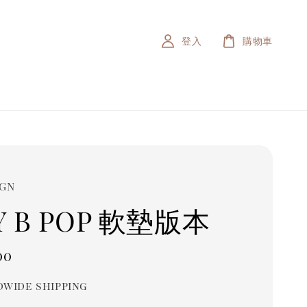
登入
購物車
IGN
Y B POP 軟墊版本
r
00
wide shipping