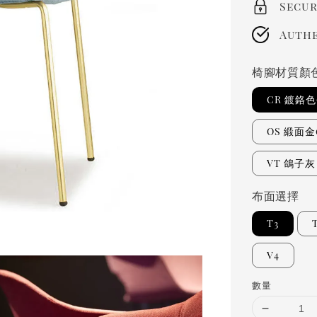
Secur
Authe
椅腳材質顏
CR 鍍鉻色(
OS 緞面金(
VT 鴿子灰
布面選擇
T3
V4
數量