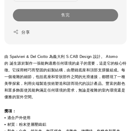
售完
分享
由 Spalvieri & Del Ciotto 為義大利 S.CAB Design 設計。 Atomo
的
誕生源於製作一張能夠適應任何環境的桌子的需要，這是它的核心特
徵。它採用輕巧而堅固的鋁製結構，由壓鑄底座和頂部支撐腿組成。每
一個複雜的細節，包括底座和管狀部件之間的光滑連接，都體現了一種
美學探索，利用尖端製造技術塑造和諧而現代的設計產品。豐富的顏色
和眾多飾面使其能夠滿足任何環境的需求，無論是複雜的室內環境還是
優雅的室外空間。
獎項：
• 適合戶外使用
• 材質：粉末塗層壓鑄鋁