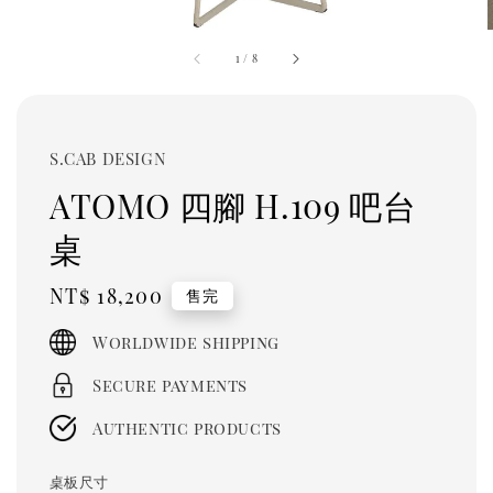
1
/
8
S.CAB DESIGN
ATOMO 四腳 H.109 吧台
桌
Regular
NT$ 18,200
售完
price
Worldwide shipping
Secure payments
Authentic products
桌板尺寸