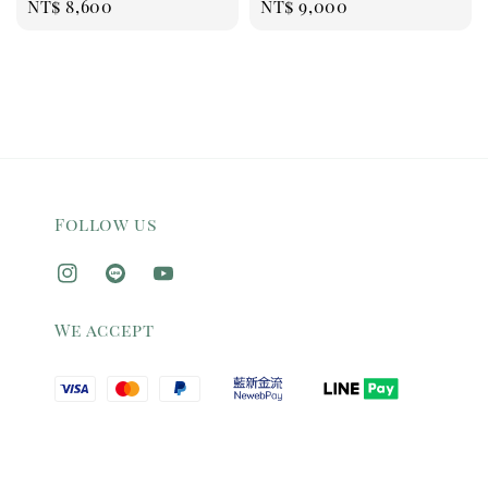
Regular
NT$ 8,600
Regular
NT$ 9,000
price
price
Follow us
We accept