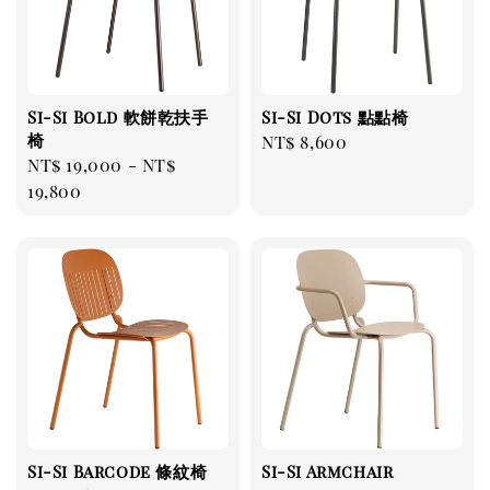
Si-Si Bold 軟餅乾扶手
Si-Si Dots 點點椅
椅
Regular
NT$ 8,600
Regular
NT$ 19,000
-
NT$
price
price
19,800
Si-Si Barcode 條紋椅
Si-Si Armchair