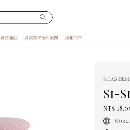
S 媒體雜誌
填寫表單預約展間
經銷門市
S.CAB DES
Si-
Regula
NT$ 18,0
price
World