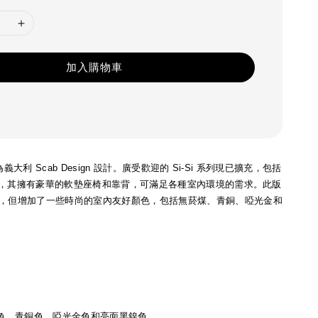
加入購物車
ni 為義大利 Scab Design 設計。
廣受歡迎的 Si-Si 系列現已擴充，包括
 Bold，其擁有豪華的軟墊座椅和靠背，可滿足各種室內環境的需求。此版
，但增加了一些時尚的室內友好顏色，包括無菸煤、青銅、啞光金和
煤色、青銅色、啞光金色和亮面黑鎳色