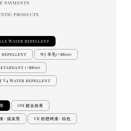
e payments
ntic products
ille Water repellent
r repellent
WJ 羊毛(+$800)
retardant (+$800)
t V4 Water repellent
效果
OM 鍍金效果
漆- 煤炭黑
VR 粉體烤漆- 棕色