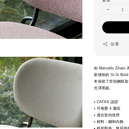
分享
由 Marcello Zilia
新增加的 Si-Si
本保留了管狀鋼框架
光澤黑鎳。
• CATAS 認證
• 可堆疊 4 層高
• 適合室內使用
• 材料：鋼和內飾
• 框架顏色：無菸