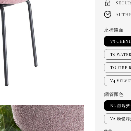
Secur
Authe
座椅織面
V5 Chen
T9 Wate
TG Fire 
V4 Velve
鋼管顏色
NL 鍍鎳
VA 粉體烤
數量