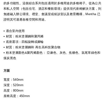
的多功能性。這個綜合系列包括適用於多種用途的多種椅子。從為公共
和私人空間（包括住宅、酒店和餐飲環境）提供現代座椅解決方案，到
無縫融入辦公環境、禮堂、會議室或候診室以及教育機構，Mentha 已
證明其可適應各種空間和用途。
• 適合室內使用
• 材質：粉末塗層鋼和聚丙烯
• 底座選項：四輻旋轉或腳輪
• 材質：粉末塗層鋼和
再生高科技聚合物
• 粉末塗層顏色&
聚丙烯顏色
：
亞麻色、灰色、焦糖色、鼠尾草綠色和
煤炭黑色
方面
寬度：540mm
深度：520mm
高度：800mm
座椅高度：450mm