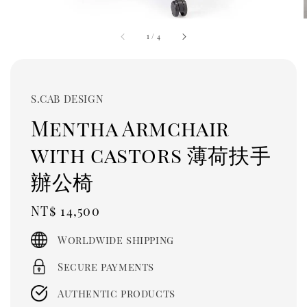
1
/
4
S.CAB DESIGN
Mentha Armchair
with castors 薄荷扶手
辦公椅
Regular
NT$ 14,500
price
Worldwide shipping
Secure payments
Authentic products