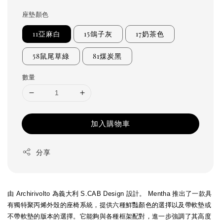
座墊顏色
11亞麻白
15鴿子灰
17奶茶色
58鼠尾草綠
81煤炭黑
數量
加入購物車
分享
由 Archirivolto 為義大利 S.CAB Design 設計。 Mentha 推出了一款具
有獨特聚丙烯外殼的座椅系統，提供六種鮮豔顏色的選擇以及帶軟墊或
不帶軟墊的版本的選擇。它能夠與各種框架配對，進一步強調了其高度