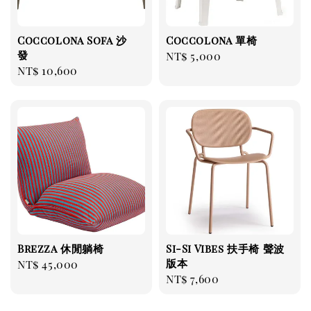
Coccolona Sofa 沙
Coccolona 單椅
發
Regular
NT$ 5,000
Regular
NT$ 10,600
price
price
Brezza 休閒躺椅
Si-Si Vibes 扶手椅 聲波
版本
Regular
NT$ 45,000
Regular
NT$ 7,600
price
price